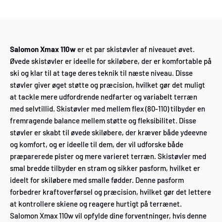
Salomon Xmax 110w
er et par skistøvler af niveauet øvet.
Øvede skistøvler er ideelle for skiløbere, der er komfortable på
ski og klar til at tage deres teknik til næste niveau. Disse
støvler giver øget støtte og præcision, hvilket gør det muligt
at tackle mere udfordrende nedfarter og variabelt terræn
med selvtillid. Skistøvler med mellem flex (80-110) tilbyder en
fremragende balance mellem støtte og fleksibilitet. Disse
støvler er skabt til øvede skiløbere, der kræver både ydeevne
og komfort, og er ideelle til dem, der vil udforske både
præparerede pister og mere varieret terræn. Skistøvler med
smal bredde tilbyder en stram og sikker pasform, hvilket er
ideelt for skiløbere med smalle fødder. Denne pasform
forbedrer kraftoverførsel og præcision, hvilket gør det lettere
at kontrollere skiene og reagere hurtigt på terrænet.
Salomon Xmax 110w vil opfylde dine forventninger, hvis denne