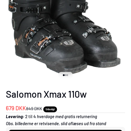
Gå til element 1
Gå til element 2
Gå til element 3
Salomon Xmax 110w
Salgspris
679 DKK
Normalpris
849 DKK
Udsolgt
Levering:
2 til 4
hverdage med gratis returnering
Obs. billederne er retvisende, slid aflæses ud fra stand