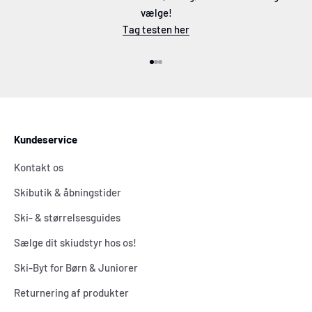
vælge!
Tag testen her
Gå til element 1
Gå til element 2
Gå til element 3
Kundeservice
Kontakt os
Skibutik & åbningstider
Ski- & størrelsesguides
Sælge dit skiudstyr hos os!
Ski-Byt for Børn & Juniorer
Returnering af produkter