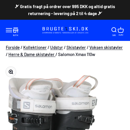
Spring til indhold
🎿 Gratis fragt på ordrer over 995 DKK og altid gratis
returnering - levering på 2 til 4 dage 🎿
Brugteski.dk ApS
Åbn søgefunktion
Åbn søgef
Åbn in
Åbn navigationsmenu
KURV
BUTIK
SØG
Forside
/
Kollektioner
/
Udstyr
/
Skistøvler
/
Voksen skistøvler
/
Herre & Dame skistøvler
/ Salomon Xmax 110w
Zoom