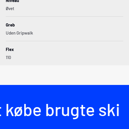
Niveau
Øvet
Greb
Uden Gripwalk
Flex
110
 købe brugte ski