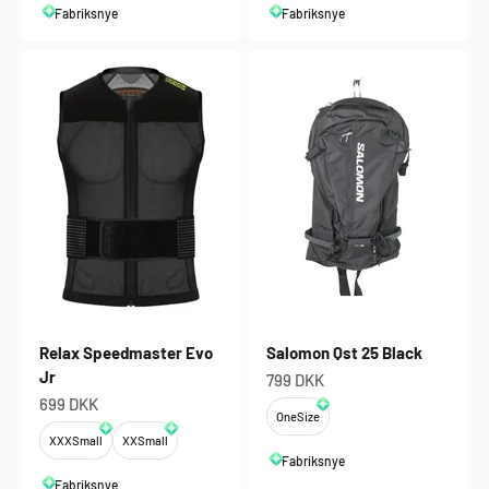
Fabriksnye
Fabriksnye
Relax Speedmaster Evo
Salomon Qst 25 Black
Jr
Salgspris
799 DKK
Salgspris
699 DKK
OneSize
XXXSmall
XXSmall
Fabriksnye
Fabriksnye