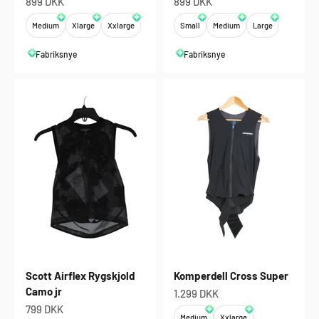
Salgspris
Salgspris
899 DKK
899 DKK
Medium
Xlarge
Xxlarge
Small
Medium
Large
Fabriksnye
Fabriksnye
Scott Airflex Rygskjold
Komperdell Cross Super
Camo jr
Salgspris
1.299 DKK
Salgspris
799 DKK
Medium
Xxlarge