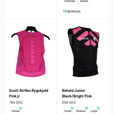
XXSmall
Xsmall
Fabriksnye
Scott Airflex Rygskjold
Behold Junior
Pink jr
Black/Bright Pink
Salgspris
Salgspris
799 DKK
699 DKK
Xsmall
Small
Medium
Large