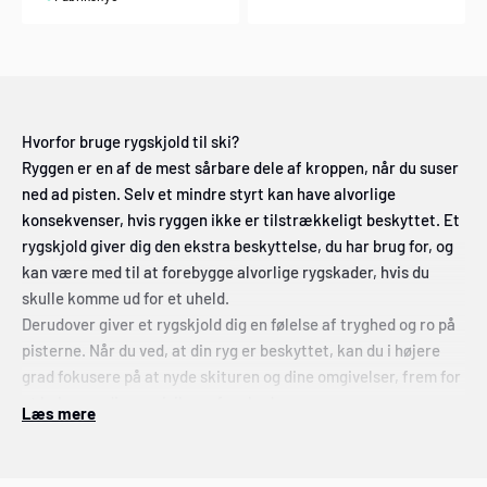
Hvorfor bruge rygskjold til ski?
Ryggen er en af de mest sårbare dele af kroppen, når du suser
ned ad pisten. Selv et mindre styrt kan have alvorlige
konsekvenser, hvis ryggen ikke er tilstrækkeligt beskyttet. Et
rygskjold giver dig den ekstra beskyttelse, du har brug for, og
kan være med til at forebygge alvorlige rygskader, hvis du
skulle komme ud for et uheld.
Derudover giver et rygskjold dig en følelse af tryghed og ro på
pisterne. Når du ved, at din ryg er beskyttet, kan du i højere
grad fokusere på at nyde skituren og dine omgivelser, frem for
at bekymre dig om risikoen for skader.
Læs mere
Rygskjolde er ikke kun for erfarne og professionelle skiløbere
Selvom rygskjolde tidligere primært blev brugt af
professionelle og erfarne skiløbere, er det i dag blevet langt