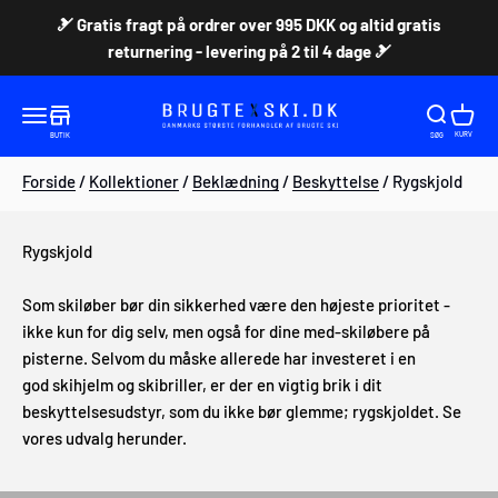
Spring til indhold
🎿 Gratis fragt på ordrer over 995 DKK og altid gratis
returnering - levering på 2 til 4 dage 🎿
Brugteski.dk ApS
Åbn søgefunktion
Åbn søgef
Åbn in
Åbn navigationsmenu
KURV
BUTIK
SØG
Forside
/
Kollektioner
/
Beklædning
/
Beskyttelse
/ Rygskjold
Rygskjold
Som skiløber bør din sikkerhed være den højeste prioritet -
ikke kun for dig selv, men også for dine med-skiløbere på
pisterne. Selvom du måske allerede har investeret i en
god
skihjelm
og
skibriller
, er der en vigtig brik i dit
beskyttelsesudstyr, som du ikke bør glemme; rygskjoldet. Se
vores udvalg herunder.