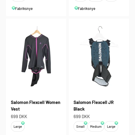
Fabriksnye
Fabriksnye
Salomon Flexcell Women
Salomon Flexcell JR
Vest
Black
Salgspris
Salgspris
699 DKK
699 DKK
Large
Small
Medium
Large